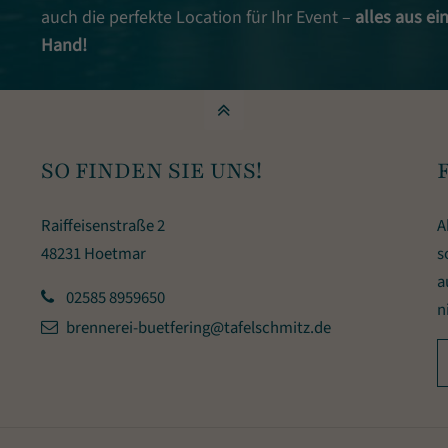
auch die perfekte Location für Ihr Event –
alles aus ei
Hand!
SO FINDEN SIE UNS!
Raiffeisenstraße 2
A
48231 Hoetmar
s
a
02585 8959650
n
brennerei-buetfering@tafelschmitz.de