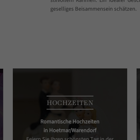
stilvollem Rahmen. Ein idealer Gesch
geselliges Beisammensein schätzen.
HOCHZEITEN
Romantische Hochzeiten
in Hoetmar/Warendorf
Feiern Sie Ihren schönsten Tag in der