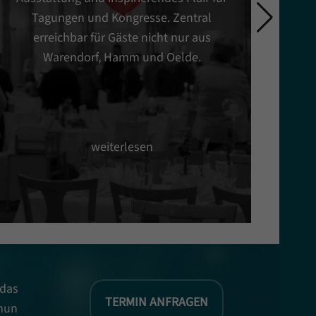
Tagungen und Kongresse. Zentral
erreichbar für Gäste nicht nur aus
Warendorf, Hamm und Oelde.
B
weiterlesen
 das
TERMIN ANFRAGEN
 nun