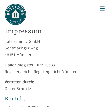
Login
Benutzername
Impressum
Tafelschmitz GmbH
Sentmaringer Weg 1
Passwort
48151 Münster
Handelsregister: HRB 20533
Registergericht: Registergericht Münster
Anmelden
Vertreten durch:
Register
|
Lost your password?
Dieter Schmitz
Support
Kontakt