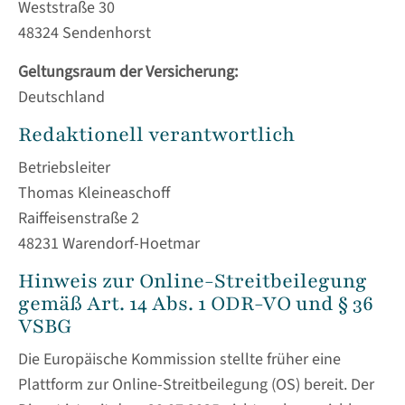
+44 1234 567 890
Weststraße 30
48324 Sendenhorst
Drop us a line
Geltungsraum der Versicherung:
info@yourdomain.com
Deutschland
About us
Redaktionell verantwortlich
Lorem ipsum dolor sit amet, consectetuer
Betriebsleiter
adipiscing elit.
Thomas Kleineaschoff
Raiffeisenstraße 2
Aenean commodo ligula eget dolor. Aenean
48231 Warendorf-Hoetmar
massa. Cum sociis natoque penatibus et magnis
Hinweis zur Online-Streitbeilegung
dis parturient montes, nascetur ridiculus mus.
gemäß Art. 14 Abs. 1 ODR-VO und § 36
Donec quam felis, ultricies nec.
VSBG
Die Europäische Kommission stellte früher eine
Plattform zur Online-Streitbeilegung (OS) bereit. Der