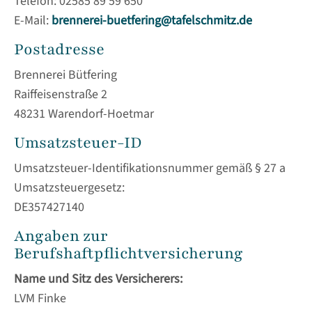
Telefon: 02585 89 59 650
Lorem ipsum dolor sit amet:
E-Mail:
brennerei-buetfering@tafelschmitz.de
Postadresse
24h
/ 365days
Brennerei Bütfering
Raiffeisenstraße 2
48231 Warendorf-Hoetmar
We offer support for our customers
Umsatzsteuer-ID
Mon - Fri 8:00am - 5:00pm
(GMT +1)
Umsatzsteuer-Identifikationsnummer gemäß § 27 a
Get in touch
Umsatzsteuergesetz:
DE357427140
Cybersteel Inc.
376-293 City Road, Suite 600
Angaben zur
San Francisco, CA 94102
Berufs­haftpflicht­versicherung
Name und Sitz des Versicherers:
Have any questions?
LVM Finke