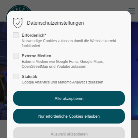
Login
Datenschutzeinstellungen
Benutzername
Erforderlich*
Notwendige Cookies zulassen damit die Website korrekt
funktioniert
Externe Medien
Passwort
Externe Medien wie Google Fonts, Google Maps,
OpenStreetMap und Youtube zulassen
Statistik
Google Analytics und Matomo Analytics zulassen
Anmelden
Register
|
Lost your password?
Support