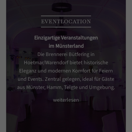
+44 1234 567 890
Drop us a line
EVENTLOCATION
info@yourdomain.com
Einzigartige Veranstaltungen
About us
im Münsterland
Lorem ipsum dolor sit amet, consectetuer
Die Brennerei Bütfering in
adipiscing elit.
Hoetmar/Warendorf bietet historische
Eleganz und modernen Komfort für Feiern
Aenean commodo ligula eget dolor. Aenean
und Events. Zentral gelegen, ideal für Gäste
massa. Cum sociis natoque penatibus et magnis
aus Münster, Hamm, Telgte und Umgebung.
dis parturient montes, nascetur ridiculus mus.
Donec quam felis, ultricies nec.
weiterlesen