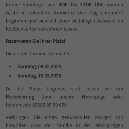
+44 1234 567 890
Immer sonntags, von
9:00 bis 12:00 Uhr
, können
Gäste in stilvollem Ambiente den Tag entspannt
Drop us a line
beginnen und sich mit einer vielfältigen Auswahl an
info@yourdomain.com
Köstlichkeiten verwöhnen lassen.
About us
Reservieren Sie Ihren Platz!
Lorem ipsum dolor sit amet, consectetuer
Die ersten Termine stehen fest:
adipiscing elit.
Sonntag, 09.02.2025
Aenean commodo ligula eget dolor. Aenean
Sonntag, 16.03.2025
massa. Cum sociis natoque penatibus et magnis
Da die Plätze begrenzt sind, bitten wir um
dis parturient montes, nascetur ridiculus mus.
Reservierung
über unsere Homepage oder
Donec quam felis, ultricies nec.
telefonisch: 02585 89 59 650
Verbringen Sie einen genussvollen Morgen mit
Freunden oder der Familie in der einzigartigen