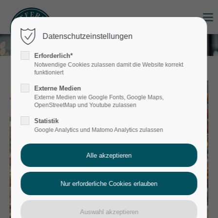
Login
Datenschutzeinstellungen
Benutzername
Erforderlich*
Notwendige Cookies zulassen damit die Website korrekt
funktioniert
Externe Medien
Passwort
Externe Medien wie Google Fonts, Google Maps,
OpenStreetMap und Youtube zulassen
Statistik
Google Analytics und Matomo Analytics zulassen
Anmelden
Register
|
Lost your password?
Support