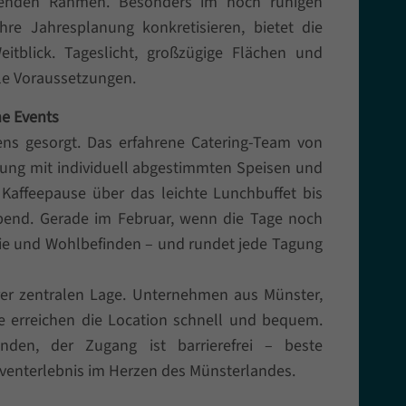
ssenden Rahmen. Besonders im noch ruhigen
re Jahresplanung konkretisieren, bietet die
itblick. Tageslicht, großzügige Flächen und
ale Voraussetzungen.
he Events
tens gesorgt. Das erfahrene Catering-Team von
ltung mit individuell abgestimmten Speisen und
Kaffeepause über das leichte Lunchbuffet bis
end. Gerade im Februar, wenn die Tage noch
rgie und Wohlbefinden – und rundet jede Tagung
rer zentralen Lage. Unternehmen aus Münster,
e erreichen die Location schnell und bequem.
nden, der Zugang ist barrierefrei – beste
Eventerlebnis im Herzen des Münsterlandes.