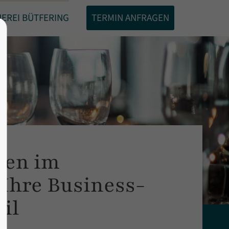
EREI BÜTFERING
TERMIN ANFRAGEN
About us
Lorem ipsum dolor sit amet,
0
consectetuer adipiscing elit.
Aenean commodo ligula eget dolor.
Aenean massa. Cum sociis natoque
penatibus et magnis dis parturient
montes, nascetur ridiculus mus.
Donec quam felis, ultricies nec.
ten im
Ihre Business-
il