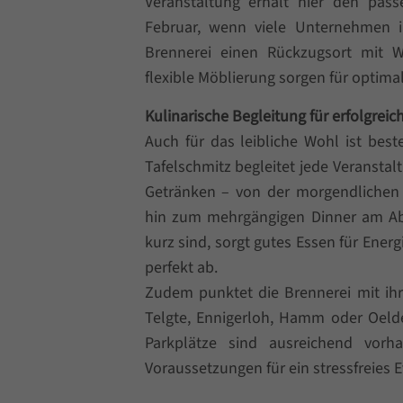
Veranstaltung erhält hier den pa
Februar, wenn viele Unternehmen ih
Brennerei einen Rückzugsort mit We
flexible Möblierung sorgen für optim
Kulinarische Begleitung für erfolgreic
Auch für das leibliche Wohl ist bes
Tafelschmitz begleitet jede Veransta
Getränken – von der morgendlichen 
hin zum mehrgängigen Dinner am Ab
kurz sind, sorgt gutes Essen für Ene
perfekt ab.
Zudem punktet die Brennerei mit ih
Telgte, Ennigerloh, Hamm oder Oeld
Parkplätze sind ausreichend vorha
Voraussetzungen für ein stressfreies 