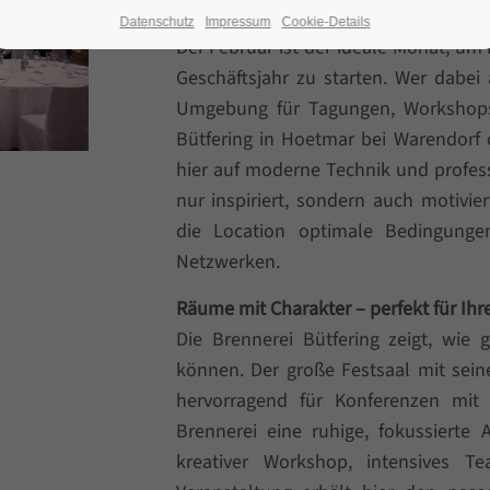
Datenschutz
Impressum
Cookie-Details
Der Februar ist der ideale Monat, um 
Geschäftsjahr zu starten. Wer dabe
Umgebung für Tagungen, Workshops 
Bütfering in Hoetmar bei Warendorf d
hier auf moderne Technik und profess
nur inspiriert, sondern auch motivie
die Location optimale Bedingunge
Netzwerken.
Räume mit Charakter – perfekt für Ihr
Die Brennerei Bütfering zeigt, wie
können. Der große Festsaal mit sei
hervorragend für Konferenzen mit
Brennerei eine ruhige, fokussierte
kreativer Workshop, intensives T