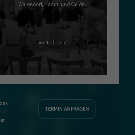
Warendorf, Hamm und Oelde.
B
weiterlesen
 das
TERMIN ANFRAGEN
 nun
ner