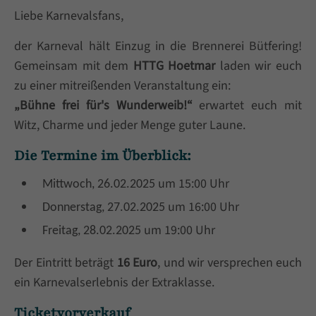
+44 1234 567 890
Liebe Karnevalsfans,
Drop us a line
der Karneval hält Einzug in die Brennerei Bütfering!
info@yourdomain.com
Gemeinsam mit dem
HTTG Hoetmar
laden wir euch
zu einer mitreißenden Veranstaltung ein:
About us
„Bühne frei für's Wunderweib!“
erwartet euch mit
Witz, Charme und jeder Menge guter Laune.
Lorem ipsum dolor sit amet, consectetuer
adipiscing elit.
Die Termine im Überblick:
Aenean commodo ligula eget dolor. Aenean
um 15:00 Uhr
Mittwoch, 26.02.2025
massa. Cum sociis natoque penatibus et magnis
um 16:00 Uhr
Donnerstag, 27.02.2025
dis parturient montes, nascetur ridiculus mus.
um 19:00 Uhr
Freitag, 28.02.2025
Donec quam felis, ultricies nec.
Der Eintritt beträgt
16 Euro
, und wir versprechen euch
ein Karnevalserlebnis der Extraklasse.
Ticketvorverkauf