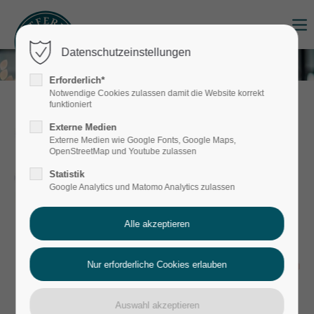
Login
Datenschutzeinstellungen
Benutzername
Erforderlich*
Notwendige Cookies zulassen damit die Website korrekt
funktioniert
Externe Medien
Passwort
Externe Medien wie Google Fonts, Google Maps,
OpenStreetMap und Youtube zulassen
Statistik
Google Analytics und Matomo Analytics zulassen
Anmelden
Register
|
Lost your password?
Support